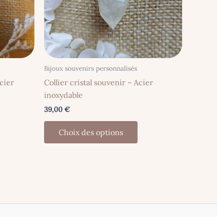
Bijoux souvenirs personnalisés
cier
Collier cristal souvenir – Acier
inoxydable
39,00
€
Ce
Choix des options
oduit
produit
a
usieurs
plusieurs
iations.
variations.
s
Les
tions
options
uvent
peuvent