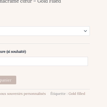
 macramé cœur – Gold Filled
ure (si souhaité)
 panier
joux souvenirs personnalisés
Étiquette :
Gold filled