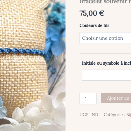
Bracelet souvenir
75,00
€
Couleurs de fils
Initiale ou symbole à incl
quantité
Ajouter au
de
Bracelet
souvenir
UGS :
ND
Catégorie :
Bi
macramé
cœur
-