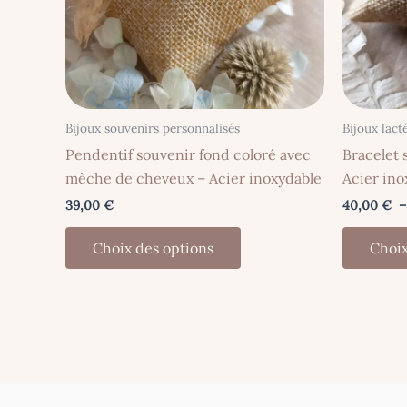
Bijoux souvenirs personnalisés
Bijoux lact
Pendentif souvenir fond coloré avec
Bracelet 
mèche de cheveux – Acier inoxydable
Acier ino
39,00
€
40,00
€
Ce
Choix des options
Choix
produit
a
plusieurs
variations.
Les
options
peuvent