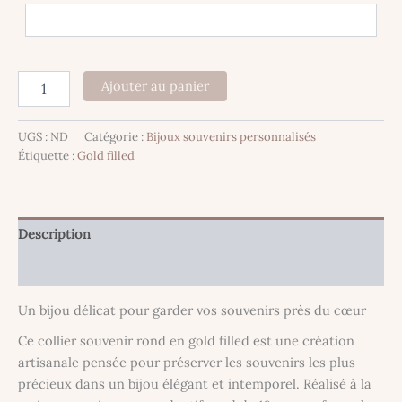
quantité
Ajouter au panier
de
Collier
souvenir
UGS :
ND
Catégorie :
Bijoux souvenirs personnalisés
personnalisé
Étiquette :
Gold filled
cercle
16
mm
-
Description
Gold
filled
Informations complémentaires
Un bijou délicat pour garder vos souvenirs près du cœur
Ce collier souvenir rond en gold filled est une création
artisanale pensée pour préserver les souvenirs les plus
précieux dans un bijou élégant et intemporel. Réalisé à la