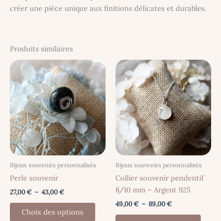
créer une pièce unique aux finitions délicates et durables.
Produits similaires
Bijoux souvenirs personnalisés
Bijoux souvenirs personnalisés
Perle souvenir
Collier souvenir pendentif
8/10 mm – Argent 925
Plage
27,00
€
–
43,00
€
de
Plage
49,00
€
–
89,00
€
Ce
prix :
Choix des options
de
produit
Ce
27,00 €
prix :