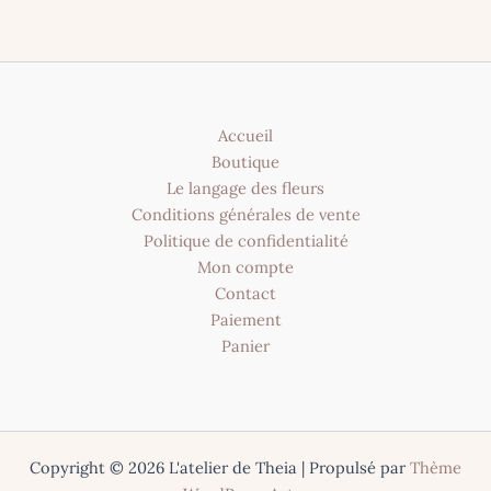
a
variat
plusieurs
Les
variations.
optio
Les
peuve
options
être
Accueil
peuvent
choisi
Boutique
être
sur
Le langage des fleurs
choisies
la
Conditions générales de vente
sur
page
Politique de confidentialité
la
du
Mon compte
page
produ
Contact
du
Paiement
produit
Panier
Copyright © 2026 L'atelier de Theia | Propulsé par
Thème