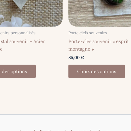
enirs personnalisés
Porte clefs souvenirs
istal souvenir – Acier
Porte-clés souvenir « esprit
le
montagne »
35,00
€
Ce
Ce
 des options
Choix des options
produit
pr
a
a
plusieurs
pl
variations.
var
Les
Le
options
op
peuvent
pe
être
êt