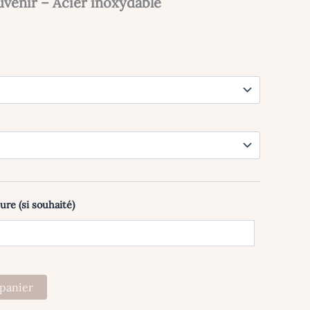
uvenir – Acier inoxydable
ure (si souhaité)
 panier