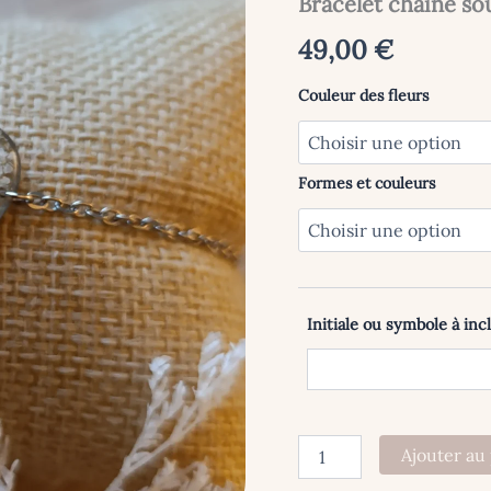
Bracelet chaîne so
49,00
€
Couleur des fleurs
Formes et couleurs
Initiale ou symbole à incl
quantité
Ajouter au
de
Bracelet