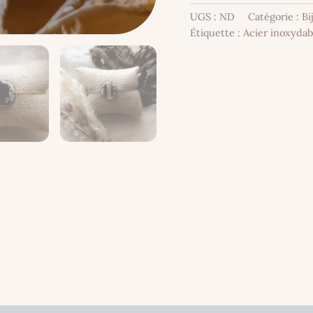
chaîne
UGS :
ND
Catégorie :
Bi
souvenir
Étiquette :
Acier inoxydab
-
Acier
inoxydable