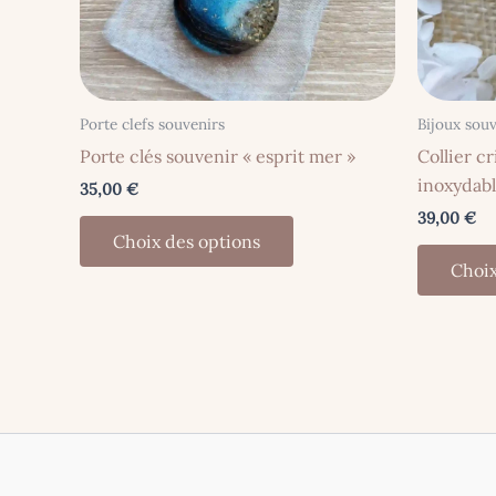
Porte clefs souvenirs
Bijoux souv
Porte clés souvenir « esprit mer »
Collier cr
inoxydab
35,00
€
39,00
€
Ce
Choix des options
produit
Choix
a
plusieurs
variations.
Les
options
peuvent
être
choisies