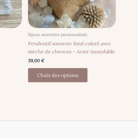
Bijoux souvenirs personnalisés
Pendentif souvenir fond coloré avec
mèche de cheveux – Acier inoxydable
39,00
€
Ce
Choix des options
oduit
produit
a
usieurs
plusieurs
iations.
variations.
s
Les
tions
options
uvent
peuvent
re
être